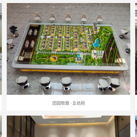
田园牧歌 ·五坊府