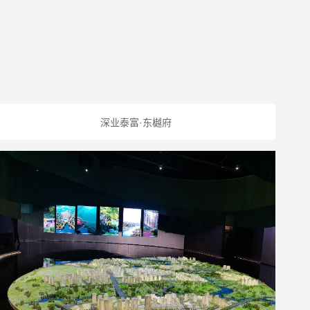
深业泰富·东樾府