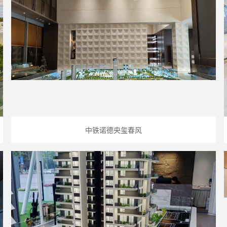
中铁诺德央玺春风