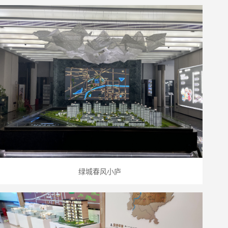
绿城春风小庐