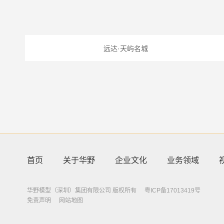
远达·天屿名城
首页
关于华野
企业文化
业务领域
华野模型（深圳）集团有限公司 版权所有
粤ICP备17013419号
免责声明
网站地图