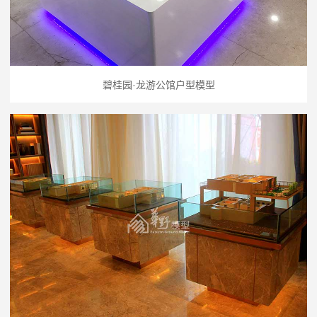
碧桂园·龙游公馆户型模型