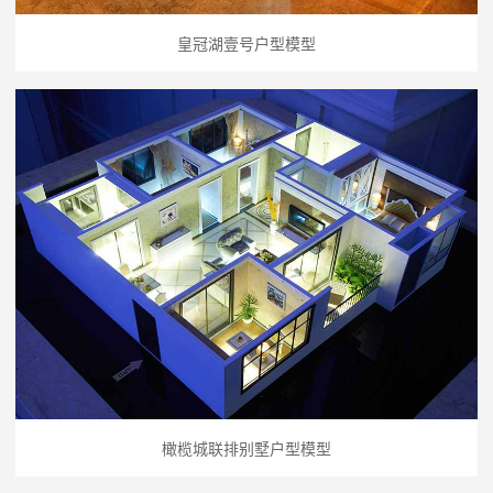
皇冠湖壹号户型模型
橄榄城联排别墅户型模型