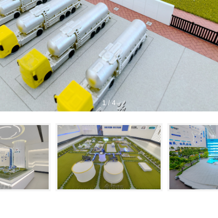
1
/
4