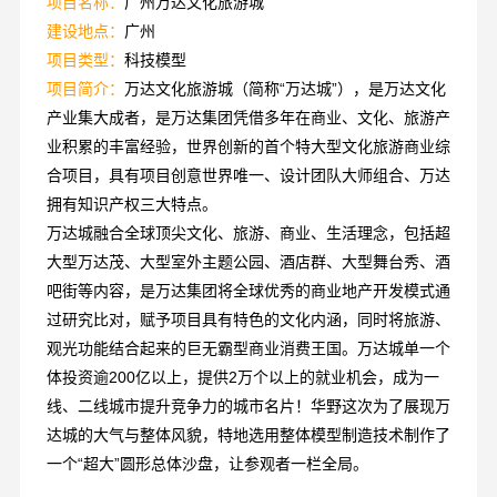
项目名称：
广州万达文化旅游城
建设地点：
广州
项目类型：
科技模型
项目简介：
万达文化旅游城（简称“万达城”），是万达文化
产业集大成者，是万达集团凭借多年在商业、文化、旅游产
业积累的丰富经验，世界创新的首个特大型文化旅游商业综
合项目，具有项目创意世界唯一、设计团队大师组合、万达
拥有知识产权三大特点。
万达城融合全球顶尖文化、旅游、商业、生活理念，包括超
大型万达茂、大型室外主题公园、酒店群、大型舞台秀、酒
吧街等内容，是万达集团将全球优秀的商业地产开发模式通
过研究比对，赋予项目具有特色的文化内涵，同时将旅游、
观光功能结合起来的巨无霸型商业消费王国。
万达城单一个
体投资逾200亿以上，提供2万个以上的就业机会，成为一
线、二线城市提升竞争力的城市名片！
华野这次为了展现万
达城的大气与整体风貌，特地选用整体模型制造技术制作了
一个“超大”圆形总体沙盘，让参观者一栏全局。